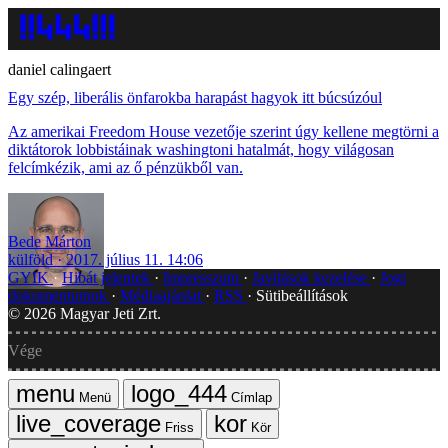
daniel calingaert
Egy szép, liberális önfarokba harapást hagyok itt búcsúzóul
Az amerikai Freedom House vezetője szerint úgy kellene megtörni a
diktátorok lobbistáinak washingtoni hatalmát, hogy világosan
felcímkézik, ami az ő pénzükből van.
Bede Márton
külföld
2017. július 11. 14:06
GYIK
Hibát jelentek
Impresszum
Javítások kezelése
Jogi
dokumentumok
Médiaajánlat
RSS
Sütibeállítások
©
2026
Magyar Jeti Zrt.
Vége
Menü
Címlap
Friss
Kör