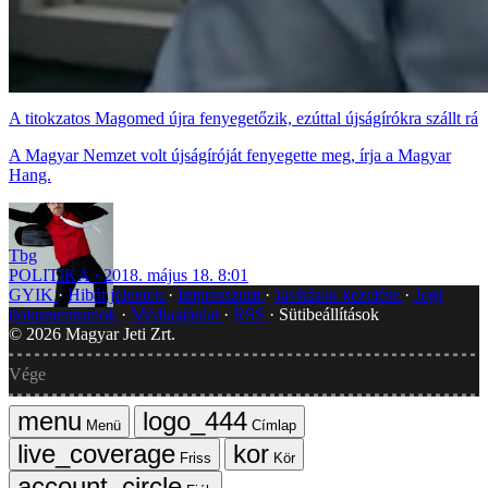
A titokzatos Magomed újra fenyegetőzik, ezúttal újságírókra szállt rá
A Magyar Nemzet volt újságíróját fenyegette meg, írja a Magyar
Hang.
Tbg
POLITIKA
2018. május 18. 8:01
GYIK
Hibát jelentek
Impresszum
Javítások kezelése
Jogi
dokumentumok
Médiaajánlat
RSS
Sütibeállítások
©
2026
Magyar Jeti Zrt.
Vége
Menü
Címlap
Friss
Kör