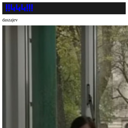
daszajev