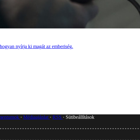
 hogyan nyírja ki magát az emberiség.
umentumok
Médiaajánlat
RSS
Sütibeállítások