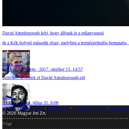
David Attenborough kéri, hogy álljunk le a műanyaggal
Itt a Kék bolygó második része, melyben a természettudós bemutatja,
Boros Juli
környezetvédelem
2017. október 15. 14:57
Szöcskét neveztek el David Attenborough-ról
anarki
ÁLLAT
2014. július 31. 6:08
GYIK
Hibát jelentek
Impresszum
Javítások kezelése
Jogi dok
©
2026
Magyar Jeti Zrt.
Vége