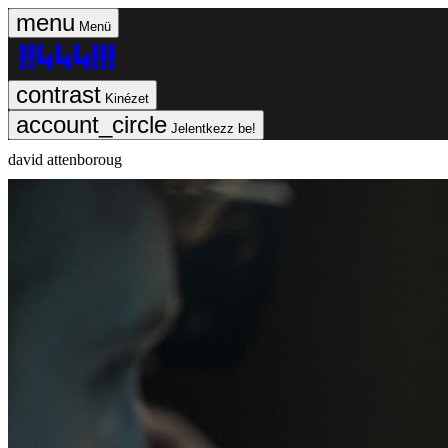
Menü
Kinézet
Jelentkezz be!
david attenboroug