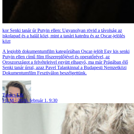
Senki tanár úr Putyin ellen: Ugyanolyan rövid a távolság az
iskolapad és a halál közt, mint a tanári katedra és az Oscar-jelölés
közt
A legjobb dokumentumfilm kategóriában Oscar-jelölt Egy kis senki
Putyin ellen című film főszereplőjével és operatőrével, az
Oroszországot a felvételeivel együtt elhagyó, ma már Prágában élő
Senki tanár úrral, azaz Pavel Talankinnal a Budapesti Nemzetközi
Dokumentumfilm Fesztiválon beszélgettünk.
Takács Lili
FILM
2026. február 1. 9:30