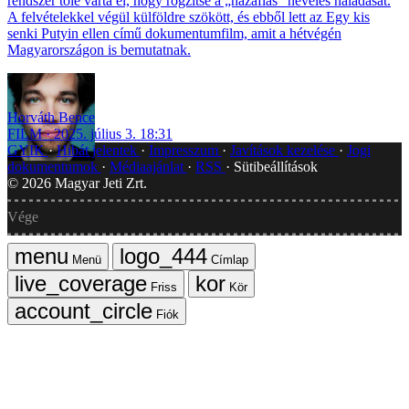
rendszer tőle várta el, hogy rögzítse a „hazafias” nevelés haladását.
A felvételekkel végül külföldre szökött, és ebből lett az Egy kis
senki Putyin ellen című dokumentumfilm, amit a hétvégén
Magyarországon is bemutatnak.
Horváth Bence
FILM
2025. július 3. 18:31
GYIK
Hibát jelentek
Impresszum
Javítások kezelése
Jogi
dokumentumok
Médiaajánlat
RSS
Sütibeállítások
©
2026
Magyar Jeti Zrt.
Vége
Menü
Címlap
Friss
Kör
Fiók