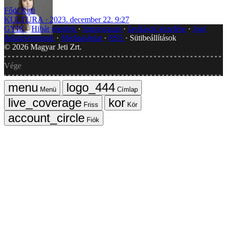
Fődi Kitti
KULTÚRA
2023. december 22. 9:27
GYIK
Hibát jelentek
Impresszum
Javítások kezelése
Jogi
dokumentumok
Médiaajánlat
RSS
Sütibeállítások
©
2026
Magyar Jeti Zrt.
Vége
Menü
Címlap
Friss
Kör
Fiók