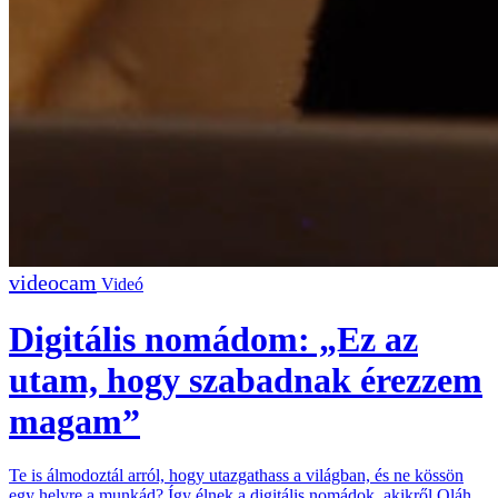
Videó
Digitális nomádom: „Ez az
utam, hogy szabadnak érezzem
magam”
Te is álmodoztál arról, hogy utazgathass a világban, és ne kössön
egy helyre a munkád? Így élnek a digitális nomádok, akikről Oláh