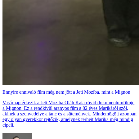
Ennyire ennivaló film még nem jött a Jeti Moziba, mint a Mignon
Vasárnap érkezik a Jeti Moziba Oláh Kata rövid dokumentumfilmje,
a Mignon. Ez a rendkívül aranyos film a 82 éves Marikáról szól,
akinek a szenvedélye a tánc és a sütemények. Mindemögött azonban
egy olyan gyerekkor rejtőzik, amelynek terheit Marika még mindig
cipeli.