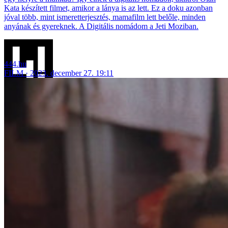
Kata készített filmet, amikor a lánya is az lett. Ez a doku azonban
jóval több, mint ismeretterjesztés, mamafilm lett belőle, minden
anyának és gyereknek. A Digitális nomádom a Jeti Moziban.
444.hu
FILM
2023. december 27. 19:11