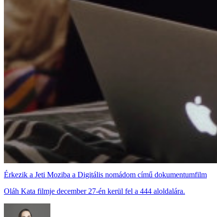
Érkezik a Jeti Moziba a Digitális nomádom című dokumentumfilm
Oláh Kata filmje december 27-én kerül fel a 444 aloldalára.