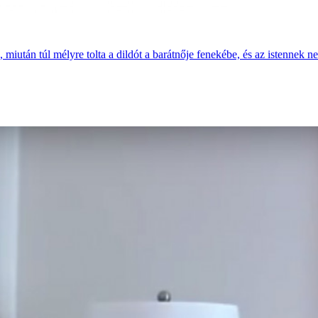
 miután túl mélyre tolta a dildót a barátnője fenekébe, és az istennek n