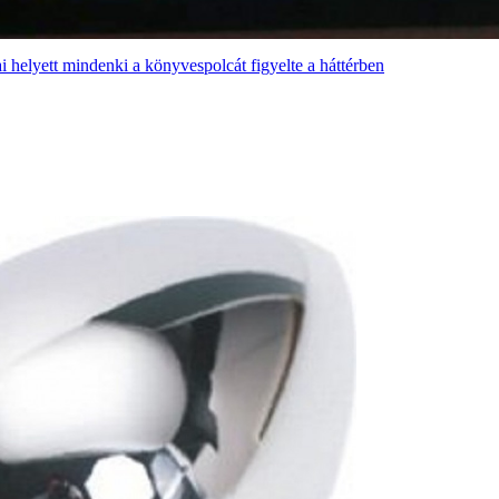
i helyett mindenki a könyvespolcát figyelte a háttérben