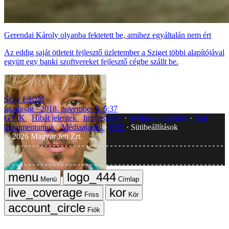
Gerendai Károly olyanba fektetett be, amihez egyáltalán nem ért
Az eddig saját ötleteit fejlesztő üzletember a Sziget többi alapítójával
együtt egy banki szoftvereket fejlesztő cégbe szállt be.
Szily László
gazdaság
2018. november 5. 6:37
GYIK
Hibát jelentek
Impresszum
Javítások kezelése
Jogi
dokumentumok
Médiaajánlat
RSS
Sütibeállítások
©
2026
Magyar Jeti Zrt.
Vége
Menü
Címlap
Friss
Kör
Fiók