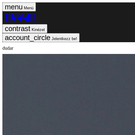
Menü
Kinézet
Jelentkezz be!
dudar