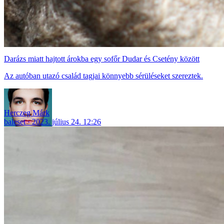
Darázs miatt hajtott árokba egy sofőr Dudar és Csetény között
Az autóban utazó család tagjai könnyebb sérüléseket szereztek.
Herczeg Márk
baleset
2023. július 24. 12:26