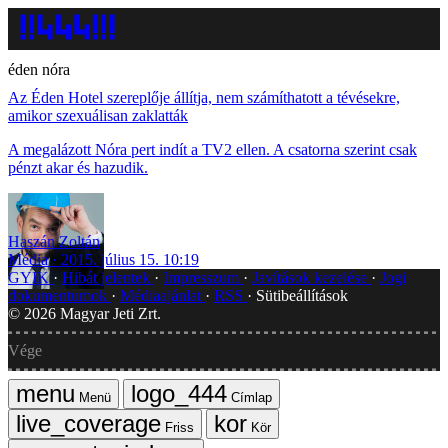
éden nóra
Az Éden Hotel szereplője állítja, nem számíthatott a tévésekre,
amikor szexuálisan zaklatták
A megalázott Nóra pert indít a TV2 ellen. A csatorna szerint csak
pénzt akar és hazudik.
Haszán Zoltán
Média
2015. július 15. 10:19
GYIK
Hibát jelentek
Impresszum
Javítások kezelése
Jogi
dokumentumok
Médiaajánlat
RSS
Sütibeállítások
©
2026
Magyar Jeti Zrt.
Vége
Menü
Címlap
Friss
Kör