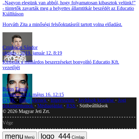
„Nagyon elegünk van abból, hogy folyamatosan kibasztok velünk!”
- tüntetők zavarták meg a helyettes államtitkár beszédét az Educatio
Kiállításon
Horváth Zita a minőségi felsőoktatásról tartott volna előadást.
Czinkóczi Sándor
oktatás
2019. január 12. 8:19
Kirúgták a milliárdos beszerzéseket bonyolító Educatio Kft.
vezetőjét
Botos Tamás
oktatás
2014. május 16. 12:15
GYIK
Hibát jelentek
Impresszum
Javítások kezelése
Jogi
dokumentumok
Médiaajánlat
RSS
Sütibeállítások
©
2026
Magyar Jeti Zrt.
Vége
Menü
Címlap