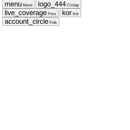
Menü
Címlap
Friss
Kör
Fiók