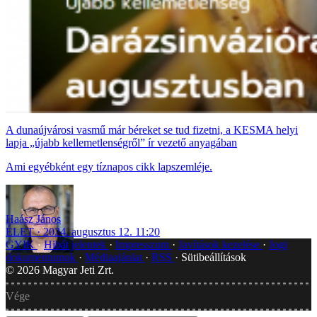
A dunaújvárosi vasmű már béreket se tud fizetni, a KESMA helyi
lapja „újabb kellemetlenségről” ír vezető anyagában
Ami egyébként egy tíznapos cikk lapszemléje.
Haász János
ÉLET
2024. augusztus 12. 11:20
GYIK
Hibát jelentek
Impresszum
Javítások kezelése
Jogi
dokumentumok
Médiaajánlat
RSS
Sütibeállítások
©
2026
Magyar Jeti Zrt.
Vége