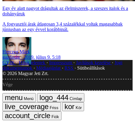
Egy év alatt nagyot drágultak az élelmiszerek, a szeszes italok és a
dohányáruk
A fogyasztói árak átlagosan 3,4 százalékkal voltak magasabbak
júniusban az egy évvel korábbinál.
Herczeg Márk
gazdaság
2019. július 9. 5:18
GYIK
Hibát jelentek
Impresszum
Javítások kezelése
Jogi
dokumentumok
Médiaajánlat
RSS
Sütibeállítások
©
2026
Magyar Jeti Zrt.
Vége
Menü
Címlap
Friss
Kör
Fiók