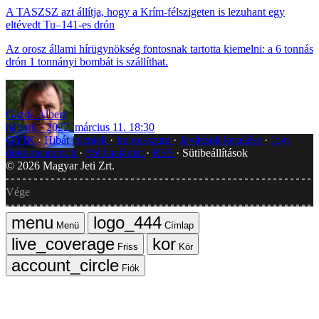
A TASZSZ azt állítja, hogy a Krím-félszigeten is lezuhant egy
eltévedt Tu–141-es drón
Az orosz állami hírügynökség fontosnak tartotta kiemelni: a 6 tonnás
drón 1 tonnányi bombát is szállíthat.
Gazda Albert
háború
2022. március 11. 18:30
GYIK
Hibát jelentek
Impresszum
Javítások kezelése
Jogi
dokumentumok
Médiaajánlat
RSS
Sütibeállítások
©
2026
Magyar Jeti Zrt.
Vége
Menü
Címlap
Friss
Kör
Fiók