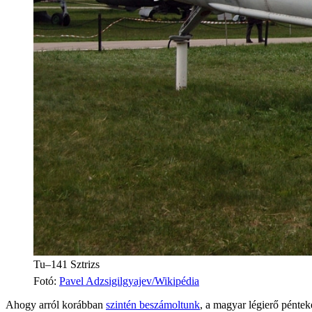
Tu–141 Sztrizs
Fotó
:
Pavel Adzsigilgyajev/Wikipédia
Ahogy arról korábban
szintén beszámoltunk
, a magyar légierő péntek