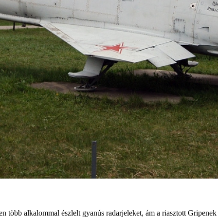
en több alkalommal észlelt gyanús radarjeleket, ám a riasztott Gripenek