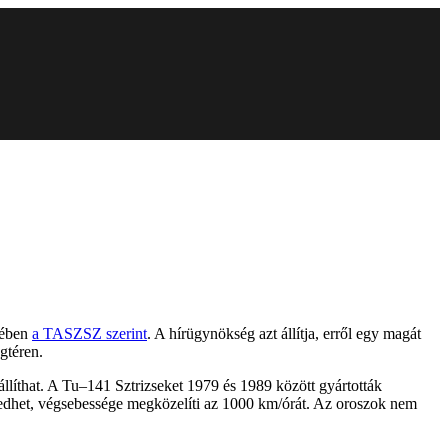
lében
a TASZSZ szerint
. A hírügynökség azt állítja, erről egy magát
gtéren.
líthat. A Tu–141 Sztrizseket 1979 és 1989 között gyártották
lkedhet, végsebessége megközelíti az 1000 km/órát. Az oroszok nem