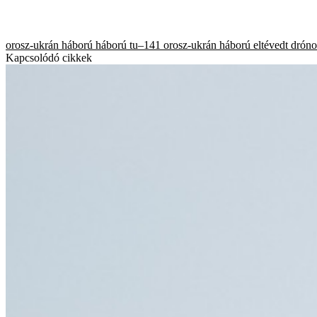
orosz-ukrán háború
háború
tu–141
orosz-ukrán háború
eltévedt drón
Kapcsolódó cikkek