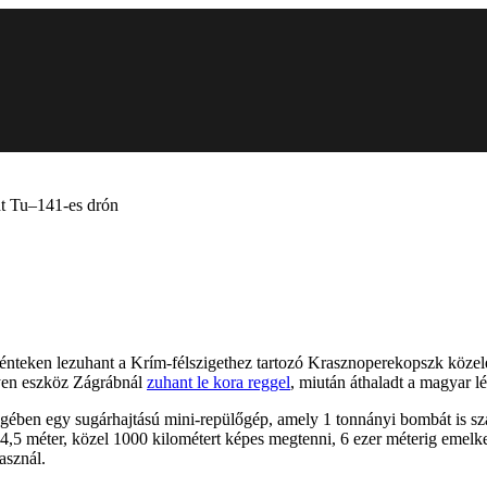
dt Tu–141-es drón
ő pénteken lezuhant a Krím-félszigethez tartozó Krasznoperekopszk köze
lyen eszköz Zágrábnál
zuhant le kora reggel
, miután áthaladt a magyar lé
ében egy sugárhajtású mini-repülőgép, amely 1 tonnányi bombát is szál
 14,5 méter, közel 1000 kilométert képes megtenni, 6 ezer méterig eme
asznál.