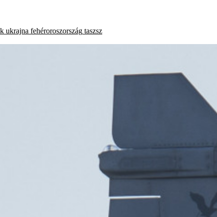
ok
ukrajna
fehéroroszország
taszsz