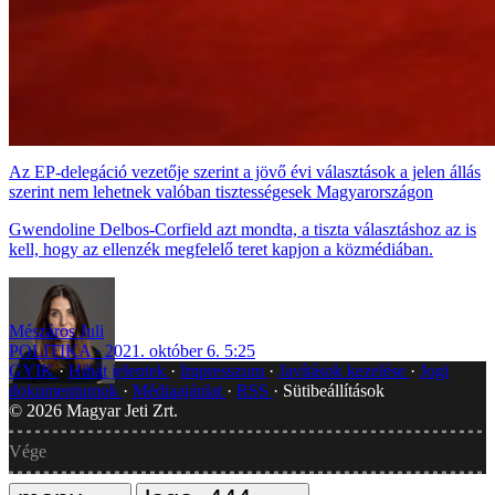
Az EP-delegáció vezetője szerint a jövő évi választások a jelen állás
szerint nem lehetnek valóban tisztességesek Magyarországon
Gwendoline Delbos-Corfield azt mondta, a tiszta választáshoz az is
kell, hogy az ellenzék megfelelő teret kapjon a közmédiában.
Mészáros Juli
POLITIKA
2021. október 6. 5:25
GYIK
Hibát jelentek
Impresszum
Javítások kezelése
Jogi
dokumentumok
Médiaajánlat
RSS
Sütibeállítások
©
2026
Magyar Jeti Zrt.
Vége