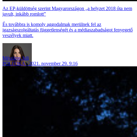
Az EP-küldöttség szerint Magyarországon „a helyzet 2018 óta nem
javult, inkább romlott”
És továbbra is komoly aggodalmak merülnek fel az
igazságszolgáltatás függetlenségét és a médiaszabadságot fenyegető
veszélyek miatt.
Mészáros Juli
POLITIKA
2021. november 29. 9:16