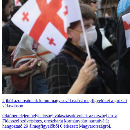
Újból azonosítottak kamu magyar választási megfigyelőket a grúziai
választáson
Október elején helyhatósági választások voltak az országban, a
Fidesszel szövetséges, oroszbarát kormánypárt narratíváját
hangoztató 29 álmegfigyelőből 6 érkezett Magyarországról.