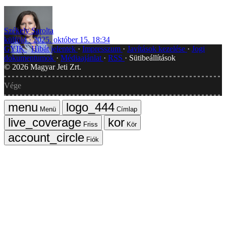
Székely Sarolta
külföld
2025. október 15. 18:34
GYIK
Hibát jelentek
Impresszum
Javítások kezelése
Jogi
dokumentumok
Médiaajánlat
RSS
Sütibeállítások
©
2026
Magyar Jeti Zrt.
Vége
Menü
Címlap
Friss
Kör
Fiók