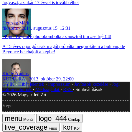
fogyaszt, az akár 17 évvel is tovább élhet
Herczeg Márk
filozófia
2014. augusztus 15. 12:31
#Epic: Beyoncé photobombolta az ausztrál tini #selfijét!!4!
A 15 éves rajongó csak magát próbálta megörökíteni a buliban, de
Beyoncé belehajolt a képbe!
Király András
KULTÚRA
2013. október 29. 22:00
GYIK
Hibát jelentek
Impresszum
Javítások kezelése
Jogi
dokumentumok
Médiaajánlat
RSS
Sütibeállítások
©
2026
Magyar Jeti Zrt.
Vége
Menü
Címlap
Friss
Kör