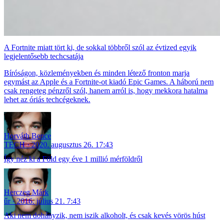
A Fortnite miatt tört ki, de sokkal többről szól az évtized egyik
legjelentősebb techcsatája
Bíróságon, közleményekben és minden létező fronton marja
egymást az Apple és a Fortnite-ot kiadó Epic Games. A háború nem
csak rengeteg pénzről szól, hanem arról is, hogy mekkora hatalma
lehet az óriás techcégeknek.
Horváth Bence
TECH
2020. augusztus 26. 17:43
Így néz ki a Föld egy éve 1 millió mérföldről
Herczeg Márk
űr
2016. július 21. 7:43
Aki nem dohányzik, nem iszik alkoholt, és csak kevés vörös húst