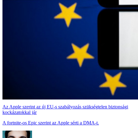
Az Apple szerint az új EU-s szabályozás szükségtelen biztonsági
kockázatokkal jár
A fortnite-os Epic szerint az Apple sérti a DMA-t.