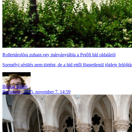
Rollertárolóra zuhant egy márványtábla a Petőfi híd oldaláról
Személyi sérülés nem történt, de a híd ettől függetlenül jóideje felújítá
Bódog Bálint
Budapest
2025. november 7. 14:59