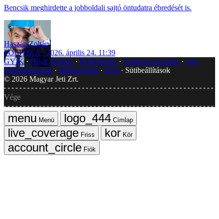
Bencsik meghirdette a jobboldali sajtó öntudatra ébredését is.
Haszán Zoltán
POLITIKA
2026. április 24. 11:39
GYIK
Hibát jelentek
Impresszum
Javítások kezelése
Jogi
dokumentumok
Médiaajánlat
RSS
Sütibeállítások
©
2026
Magyar Jeti Zrt.
Vége
Menü
Címlap
Friss
Kör
Fiók