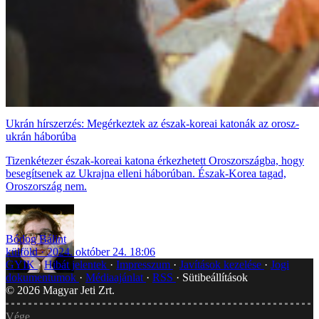
Ukrán hírszerzés: Megérkeztek az észak-koreai katonák az orosz-
ukrán háborúba
Tizenkétezer észak-koreai katona érkezhetett Oroszországba, hogy
besegítsenek az Ukrajna elleni háborúban. Észak-Korea tagad,
Oroszország nem.
Bódog Bálint
külföld
2024. október 24. 18:06
GYIK
Hibát jelentek
Impresszum
Javítások kezelése
Jogi
dokumentumok
Médiaajánlat
RSS
Sütibeállítások
©
2026
Magyar Jeti Zrt.
Vége