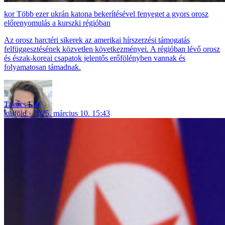
Több ezer ukrán katona bekerítésével fenyeget a gyors orosz
előrenyomulás a kurszki régióban
Az orosz harctéri sikerek az amerikai hírszerzési támogatás
felfüggesztésének közvetlen következményei. A régióban lévő orosz
és észak-koreai csapatok jelentős erőfölényben vannak és
folyamatosan támadnak.
Takács Lili
külföld
2025. március 10. 15:43