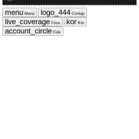
Menü
Címlap
Friss
Kör
Fiók