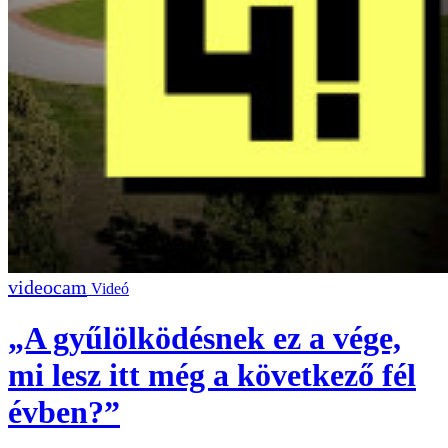
Videó
„A gyűlölködésnek ez a vége,
mi lesz itt még a következő fél
évben?”