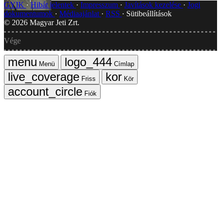
GYIK
Hibát jelentek
Impresszum
Javítások kezelése
Jogi
dokumentumok
Médiaajánlat
RSS
Sütibeállítások
©
2026
Magyar Jeti Zrt.
Vége
Menü
Címlap
Friss
Kör
Fiók