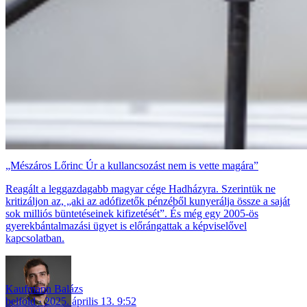
„Mészáros Lőrinc Úr a kullancsozást nem is vette magára”
Reagált a leggazdagabb magyar cége Hadházyra. Szerintük ne
kritizáljon az, „aki az adófizetők pénzéből kunyerálja össze a saját
sok milliós büntetéseinek kifizetését”. És még egy 2005-ös
gyerekbántalmazási ügyet is előrángattak a képviselővel
kapcsolatban.
Kaufmann Balázs
belföld
2025. április 13. 9:52