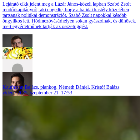
Lejárató cikk jelent meg a Lázár János-közeli lapban Szabó Zsolt
rendőrkapitányról, aki engedte, hogy a batidai kastély közelében
tartsanak politikai demonstrációt. Szabó Zsolt napokkal később
öngyilkos lett. Hódmezővásárhelyen sokan gyászolnak, és dühösek,
mert egyértelműnek tartják az összefüggést.
Kaufmann Balázs
,
plankog
,
Németh Dániel
,
Kristóf Balázs
video
2025. szeptember 21. 17:53