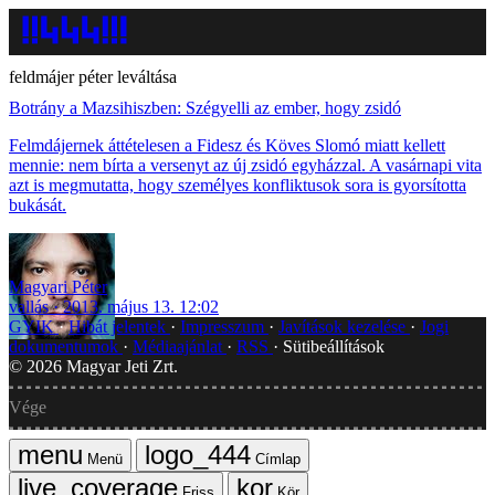
feldmájer péter leváltása
Botrány a Mazsihiszben: Szégyelli az ember, hogy zsidó
Felmdájernek áttételesen a Fidesz és Köves Slomó miatt kellett
mennie: nem bírta a versenyt az új zsidó egyházzal. A vasárnapi vita
azt is megmutatta, hogy személyes konfliktusok sora is gyorsította
bukását.
Magyari Péter
vallás
2013. május 13. 12:02
GYIK
Hibát jelentek
Impresszum
Javítások kezelése
Jogi
dokumentumok
Médiaajánlat
RSS
Sütibeállítások
©
2026
Magyar Jeti Zrt.
Vége
Menü
Címlap
Friss
Kör