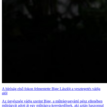
A bíróság első fokon felmentette Bige Lászlót a vesztegetés vádja
alól
Az ügyészség vádja szerint Bige, a műtrágyagyártó pénz ellenében
műtrágyát adott át egy műtrágya-kereskedőnek, aki aztán haszonnal