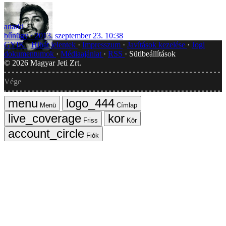
anarki
bűnügy
2013. szeptember 23. 10:38
GYIK
Hibát jelentek
Impresszum
Javítások kezelése
Jogi
dokumentumok
Médiaajánlat
RSS
Sütibeállítások
©
2026
Magyar Jeti Zrt.
Vége
Menü
Címlap
Friss
Kör
Fiók