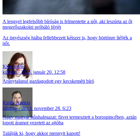
A lengyel legfelsőbb bíróság is felmentette a nőt, aki leszúrta az őt
megerőszakolni próbáló férjét
Az ügyészség hiába fellebbezett kétszer is, hogy börtönre ítéljék a
nőt.
Kiss Imola
külföld
2023. január 20. 12:58
Aránytalanul gazdagodott egy kecskeméti bíró
Király András
bűnügy
2013. november 28. 6:23
Nagy magyar bűnhalmazat: füvet termesztett a borospincében, aztán
lopott áramot vezetett az ajtóba
Találják ki, hogy akkor mennyit kapott!