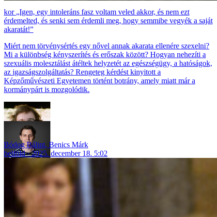
„Igen, egy intoleráns fasz voltam veled akkor, és nem ezt
érdemelted, és senki sem érdemli meg, hogy semmibe vegyék a saját
akaratát!”
Miért nem törvénysértés egy nővel annak akarata ellenére szexelni?
Mi a különbség kényszerítés és erőszak között? Hogyan nehezíti a
szexuális molesztálást átéltek helyzetét az egészségügy, a hatóságok,
az igazságszolgáltatás? Rengeteg kérdést kinyitott a
Képzőművészeti Egyetemen történt botrány, amely miatt már a
kormánypárt is mozgolódik.
Bódog Bálint
,
Benics Márk
belföld
2025. december 18. 5:02