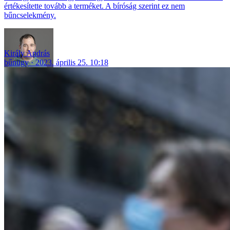
értékesítette tovább a terméket. A bíróság szerint ez nem
bűncselekmény.
Király András
bűnügy
2023. április 25. 10:18