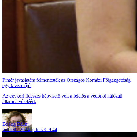
Pintér javaslatára felmentették az Országos Kórházi Főigazgatóság
egyik vezetőjét
Az egykori fideszes képviselő volt a felelős a védőnői hálózati
állami átvételéért.
Bódog Bálint
belföld
2024. július 9. 9:44