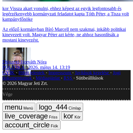
Vissza akart vonulni, ehhez képest az egyik legfontosabb és
legérzékenyebb kormányzati feladatot kapta Tóth Péter, a Tisza volt
kampányfőnöke
Az előző kormányban Bíró Marcell nem szakmai, inkább politikai
kinevezett volt. Magyar Péter azt kérte, ne ahhoz hasonlítsák a
mostani kinevezést.
Diószegi-Horváth Nóra
POLITIKA
2026. május 14. 13:19
GYIK
Hibát jelentek
Impresszum
Javítások kezelése
Jogi
dokumentumok
Médiaajánlat
RSS
Sütibeállítások
©
2026
Magyar Jeti Zrt.
Vége
Menü
Címlap
Friss
Kör
Fiók