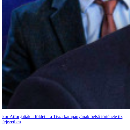
Átforgatták a földet – a Tisza kampányának belső története tíz
fejezetben