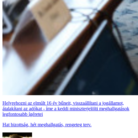
Helyrehozni az elmúlt 16 év bűneit, visszaállítani a jogállamot,
átalakítani az adókat - íme a keddi miniszterjelölti meghallgatások
legfontosabb ígéretei
Hat bizottság, hét meghallgatás, rengeteg terv.