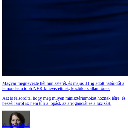
Magyar megnevezte hét miniszterét, és május 31-ig adott határidőt a
lemondásra több NER-kinevezettnek, köztük az államfőnek
Azt is felsorolta, hogy még milyen minisztériumokat hoznak létre, és
beszélt arról is: nem tűri a lopást, az arroganciát és a luxizást.
Windisch Judit