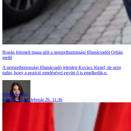
Rogán felemeli maga alól a nemzetbiztonsági főtanácsadót Orbán
mellé
A nemzetbiztonsági főtanácsadó jelenleg Kovács József, de nem
tudni, hogy a pozíció emelésével együtt ő is emelkedik-e.
Mészáros Juli
belföld
2024. február 26. 11:36