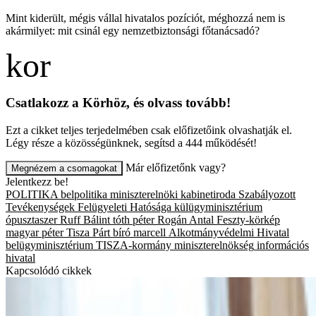
Mint kiderült, mégis vállal hivatalos pozíciót, méghozzá nem is
akármilyet: mit csinál egy nemzetbiztonsági főtanácsadó?
Csatlakozz a Körhöz, és olvass tovább!
Ezt a cikket teljes terjedelmében csak előfizetőink olvashatják el.
Légy része a közösségünknek, segítsd a 444 működését!
Már előfizetőnk vagy?
Megnézem a csomagokat
Jelentkezz be!
POLITIKA
belpolitika
miniszterelnöki kabinetiroda
Szabályozott
Tevékenységek Felügyeleti Hatósága
külügyminisztérium
ópusztaszer
Ruff Bálint
tóth péter
Rogán Antal
Feszty-körkép
magyar péter
Tisza Párt
bíró marcell
Alkotmányvédelmi Hivatal
belügyminisztérium
TISZA-kormány
miniszterelnökség
információs
hivatal
Kapcsolódó cikkek