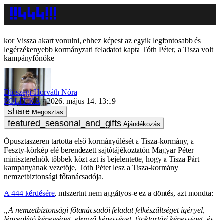
Vissza akart vonulni, ehhez képest az egyik legfontosabb és
legérzékenyebb kormányzati feladatot kapta Tóth Péter, a Tisza volt
kampányfőnöke
Diószegi-Horváth Nóra
POLITIKA
2026. május 14. 13:19
Megosztás
Ajándékozás
Ópusztaszeren tartotta első kormányülését a Tisza-kormány, a
Feszty-körkép elé berendezett sajtótájékoztatón Magyar Péter
miniszterelnök többek közt azt is bejelentette, hogy a Tisza Párt
kampányának vezetője, Tóth Péter lesz a Tisza-kormány
nemzetbiztonsági főtanácsadója.
A 444 kérdésére
, miszerint nem aggályos-e ez a döntés, azt mondta:
„A nemzetbiztonsági főtanácsadói feladat felkészültséget igényel,
lényeglátó képességet, elemző képességet, titoktartási képességet, és