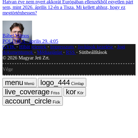
Hatvan éve nem nyert akkorát Európában ellenzékből egyetlen párt
sem, mint 2026. április 12-én a Tisza. Mi kellett ahhoz, hogy ez
megtörténhessen?
Bábel Vilmos
POLITIKA
április 29. 4:05
GYIK
Hibát jelentek
Impresszum
Javítások kezelése
Jogi
dokumentumok
Médiaajánlat
RSS
Sütibeállítások
©
2026
Magyar Jeti Zrt.
Vége
Menü
Címlap
Friss
Kör
Fiók