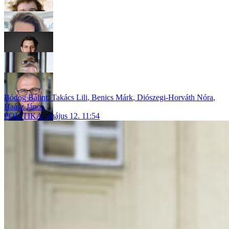
Bódog Bálint
,
Takács Lili
,
Benics Márk
,
Diószegi-Horváth Nóra
,
Haász János
POLITIKA
május 12. 11:54