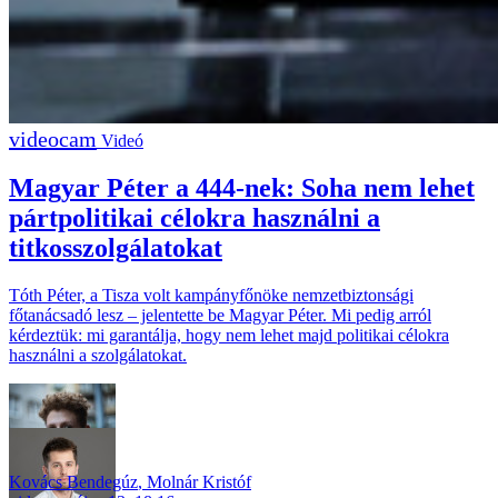
Videó
Magyar Péter a 444-nek: Soha nem lehet
pártpolitikai célokra használni a
titkosszolgálatokat
Tóth Péter, a Tisza volt kampányfőnöke nemzetbiztonsági
főtanácsadó lesz – jelentette be Magyar Péter. Mi pedig arról
kérdeztük: mi garantálja, hogy nem lehet majd politikai célokra
használni a szolgálatokat.
Kovács Bendegúz
,
Molnár Kristóf