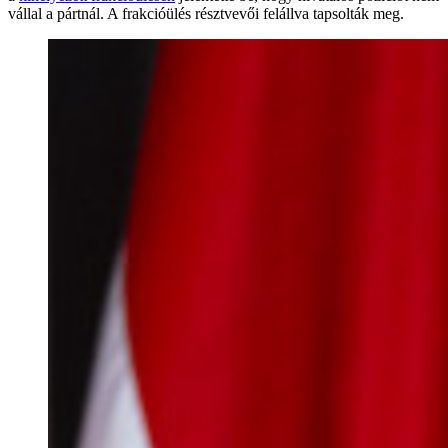
vállal a pártnál. A frakcióülés résztvevői felállva tapsolták meg.