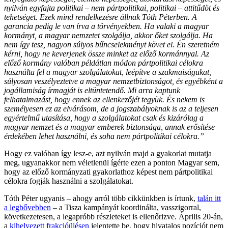
nyilván egyfajta politikai – nem pártpolitikai, politikai – attitűdöt és
tehetséget. Ezek mind rendelkezésre állnak Tóth Péterben. A
garancia pedig le van írva a törvényekben. Ha valaki a magyar
kormányt, a magyar nemzetet szolgálja, akkor őket szolgálja. Ha
nem így tesz, nagyon súlyos bűncselekményt követ el. Én szeretném
kérni, hogy ne keverjenek össze minket az előző kormánnyal. Az
előző kormány valóban példátlan módon pártpolitikai célokra
használta fel a magyar szolgálatokat, leépítve a szakmaiságukat,
súlyosan veszélyeztetve a magyar nemzetbiztonságot, és egyébként a
jogállamiság írmagját is eltüntetendő. Mi arra kaptunk
felhatalmazást, hogy ennek az ellenkezőjét tegyük. És nekem is
személyesen ez az elvárásom, de a jogszabályoknak is az a teljesen
egyértelmű utasítása, hogy a szolgálatokat csak és kizárólag a
magyar nemzet és a magyar emberek biztonsága, annak erősítése
érdekében lehet használni, és soha nem pártpolitikai célokra.”
Hogy ez valóban így lesz-e, azt nyilván majd a gyakorlat mutatja
meg, ugyanakkor nem véletlenül ígérte ezen a ponton Magyar sem,
hogy az előző kormányzati gyakorlathoz képest nem pártpolitikai
célokra fogják használni a szolgálatokat.
Tóth Péter ugyanis – ahogy arról több cikkünkben is írtunk,
talán itt
a legbővebben
– a Tisza kampányát koordinálta, vasszigorral,
következetesen, a legapróbb részleteket is ellenőrizve. Április 20-án,
a
kihelyezett frakcióülésen
jelentette be, hogy hivatalos pozíciót nem