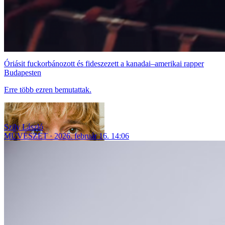
Óriásit fuckorbánozott és fideszezett a kanadai–amerikai rapper
Budapesten
Erre több ezren bemutattak.
Szily László
MŰVÉSZET
2026. február 16. 14:06