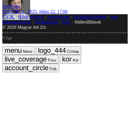
Urfi Péter
POLITIKA
2025. július 22. 17:06
GYIK
Hibát jelentek
Impresszum
Javítások kezelése
Jogi
dokumentumok
Médiaajánlat
RSS
Sütibeállítások
©
2026
Magyar Jeti Zrt.
Vége
Menü
Címlap
Friss
Kör
Fiók