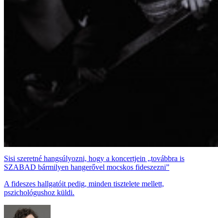
Sisi szeretné hangsúlyozni, hogy a koncertjein „továbbra is
SZABAD bármilyen hangerővel mocskos fideszezni”
A fideszes hallgatóit pedig, minden tisztelete mellett,
pszichológushoz küldi.