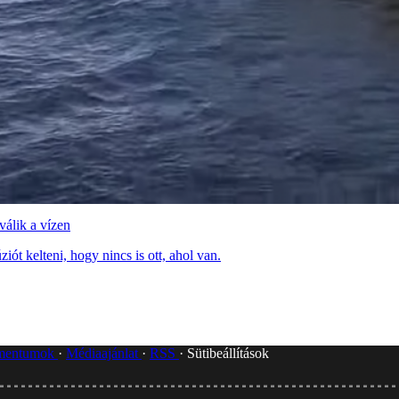
válik a vízen
iót kelteni, hogy nincs is ott, ahol van.
umentumok
Médiaajánlat
RSS
Sütibeállítások