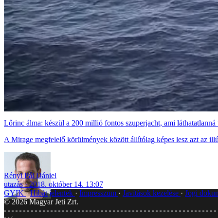
Lőrinc álma: készül a 200 millió fontos szuperjacht, ami láthatatlanná 
A Mirage megfelelő körülmények között állítólag képes lesz azt az illúz
Rényi Pál Dániel
utazás
2018. október 14. 13:07
GYIK
Hibát jelentek
Impresszum
Javítások kezelése
Jogi dok
©
2026
Magyar Jeti Zrt.