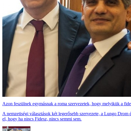
Azon feszülnek egymásnak a roma szervezetek, hogy melyikük a fid
A nemzetiségi választások két legerősebb szervezete, a Lungo Drom és 
el, hogy ha nincs Fidesz, nincs semmi sem.