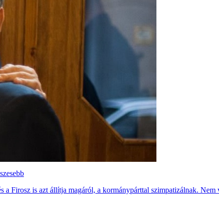
eszesebb
a Firosz is azt állítja magáról, a kormánypárttal szimpatizálnak. Nem 