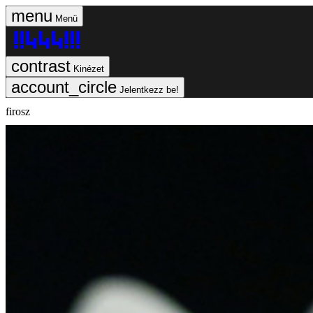
Menü
Kinézet
Jelentkezz be!
firosz