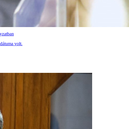
yzatban
ndátuma volt.