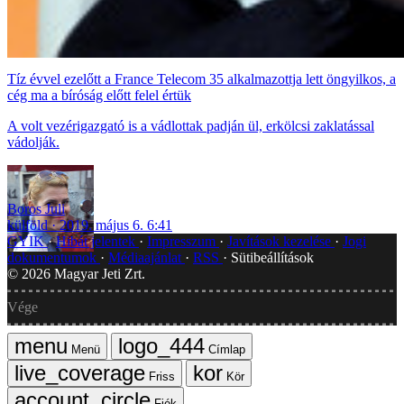
Tíz évvel ezelőtt a France Telecom 35 alkalmazottja lett öngyilkos, a
cég ma a bíróság előtt felel értük
A volt vezérigazgató is a vádlottak padján ül, erkölcsi zaklatással
vádolják.
Boros Juli
külföld
2019. május 6. 6:41
GYIK
Hibát jelentek
Impresszum
Javítások kezelése
Jogi
dokumentumok
Médiaajánlat
RSS
Sütibeállítások
©
2026
Magyar Jeti Zrt.
Vége
Menü
Címlap
Friss
Kör
Fiók