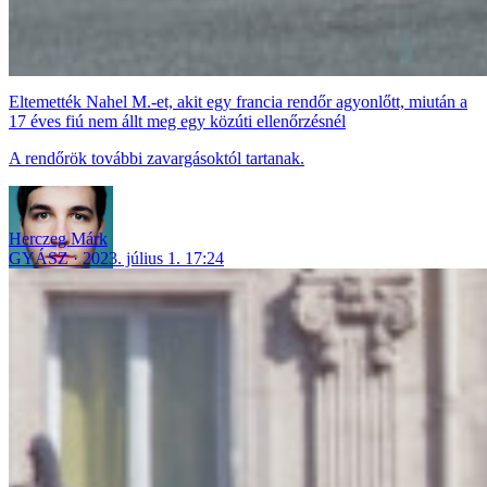
Eltemették Nahel M.-et, akit egy francia rendőr agyonlőtt, miután a
17 éves fiú nem állt meg egy közúti ellenőrzésnél
A rendőrök további zavargásoktól tartanak.
Herczeg Márk
GYÁSZ
2023. július 1. 17:24