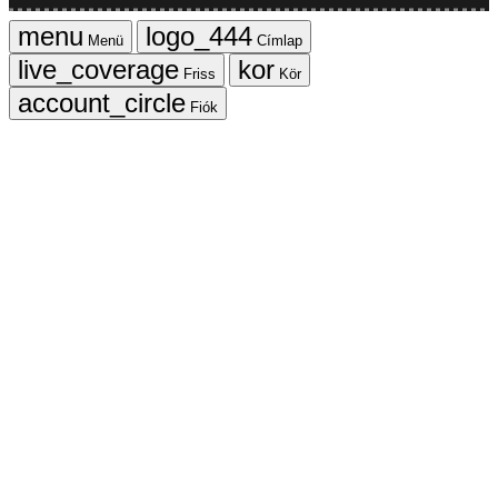
Menü
Címlap
Friss
Kör
Fiók