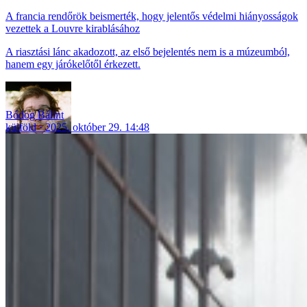
A francia rendőrök beismerték, hogy jelentős védelmi hiányosságok
vezettek a Louvre kirablásához
A riasztási lánc akadozott, az első bejelentés nem is a múzeumból,
hanem egy járókelőtől érkezett.
Bódog Bálint
külföld
2025. október 29. 14:48