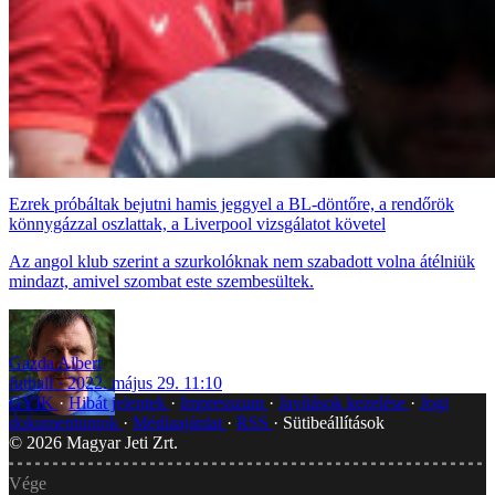
Ezrek próbáltak bejutni hamis jeggyel a BL-döntőre, a rendőrök
könnygázzal oszlattak, a Liverpool vizsgálatot követel
Az angol klub szerint a szurkolóknak nem szabadott volna átélniük
mindazt, amivel szombat este szembesültek.
Gazda Albert
futball
2022. május 29. 11:10
GYIK
Hibát jelentek
Impresszum
Javítások kezelése
Jogi
dokumentumok
Médiaajánlat
RSS
Sütibeállítások
©
2026
Magyar Jeti Zrt.
Vége