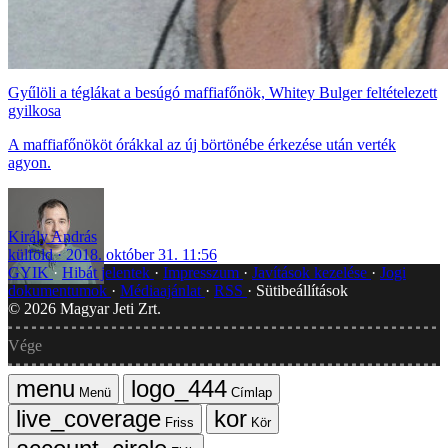
Gyűlöli a téglákat a besúgó maffiafőnök, Whitey Bulger feltételezett
gyilkosa
A maffiafőnököt órákkal az új börtönébe érkezése után verték
agyon.
Király András
külföld
2018. október 31. 11:56
GYIK
Hibát jelentek
Impresszum
Javítások kezelése
Jogi
dokumentumok
Médiaajánlat
RSS
Sütibeállítások
©
2026
Magyar Jeti Zrt.
Vége
Menü
Címlap
Friss
Kör