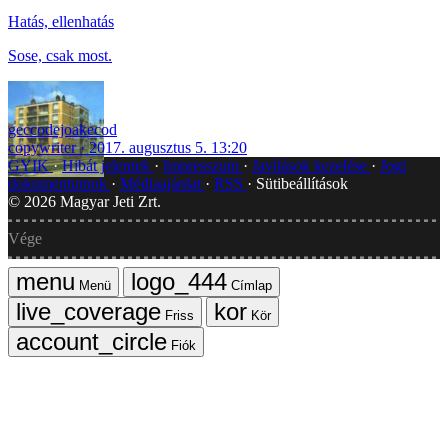
Hatás, ellenhatás
Sose, csak most.
geccodejoakecod
copywriter
2017. augusztus 5. 13:20
GYIK
Hibát jelentek
Impresszum
Javítások kezelése
Jogi
dokumentumok
Médiaajánlat
RSS
Sütibeállítások
©
2026
Magyar Jeti Zrt.
Vége
Menü
Címlap
Friss
Kör
Fiók