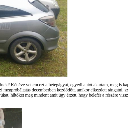
inek? Két éve vettem ezt a betegágyat, egyedi autót akartam, meg is k
azi megpróbáltatás decemberben kezdődött, amikor elkezdett rángatni, s
attyúkat, hűtőket meg mindent amit úgy érzett, hogy belefér a részére v