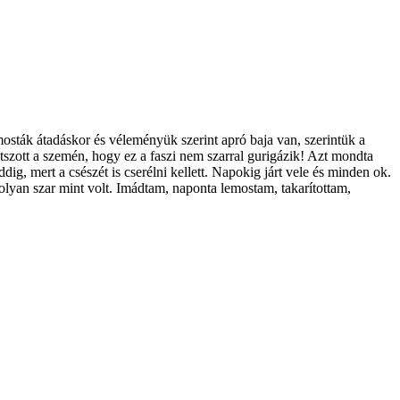
sták átadáskor és véleményük szerint apró baja van, szerintük a
átszott a szemén, hogy ez a faszi nem szarral gurigázik! Azt mondta
dig, mert a csészét is cserélni kellett. Napokig járt vele és minden ok.
nolyan szar mint volt. Imádtam, naponta lemostam, takarítottam,