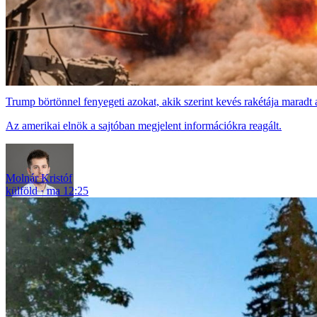
Trump börtönnel fenyegeti azokat, akik szerint kevés rakétája maradt
Az amerikai elnök a sajtóban megjelent információkra reagált.
Molnár Kristóf
külföld
ma 12:25