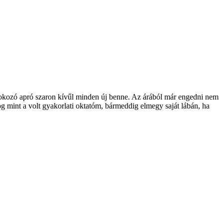
t okozó apró szaron kívűl minden új benne. Az árából már engedni nem
dog mint a volt gyakorlati oktatóm, bármeddig elmegy saját lábán, ha