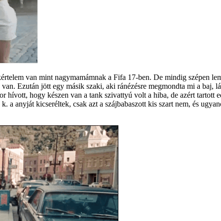
zakértelem van mint nagymamámnak a Fifa 17-ben. De mindig szépen lemo
n van. Ezután jött egy másik szaki, aki ránézésre megmondta mi a baj, l
hívott, hogy készen van a tank szivattyú volt a hiba, de azért tartott ed
k. a anyját kicseréltek, csak azt a szájbabaszott kis szart nem, és ugya