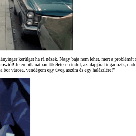
a hányinger kerülget ha rá nézek. Nagy baja nem lehet, mert a problémá
nosztól! Jelen pillanatban tökéletesen indul, az alapjárat ingadozik, da
és a bor városa, vendégem egy üveg aszúra és egy halászlére!"