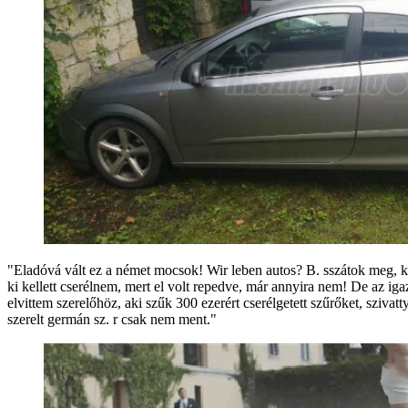
"Eladóvá vált ez a német mocsok! Wir leben autos? B. sszátok meg, k
ki kellett cserélnem, mert el volt repedve, már annyira nem! De az ig
elvittem szerelőhöz, aki szűk 300 ezerért cserélgetett szűrőket, sziv
szerelt germán sz. r csak nem ment."