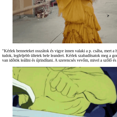
"Kérlek benneteket osszátok és vigye innen valaki a p. csába, mert 
tudok, legfeljebb ültetek bele leandert. Kérlek szabadítsatok meg a go
van időtök leállni és újrindítani. A szerencsés vevőm, mivel a szőlő 