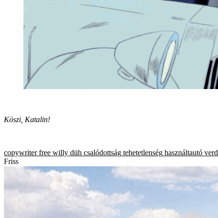
Köszi, Katalin!
copywriter
free willy
düh
csalódottság
tehetetlenség
használtautó
verd
Friss