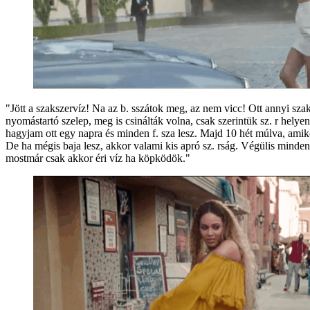
"Jött a szakszervíz! Na az b. sszátok meg, az nem vicc! Ott annyi s
nyomástartó szelep, meg is csinálták volna, csak szerintük sz. r helye
hagyjam ott egy napra és minden f. sza lesz. Majd 10 hét múlva, amikor 
De ha mégis baja lesz, akkor valami kis apró sz. rság. Végülis minden 
mostmár csak akkor éri víz ha köpködök."