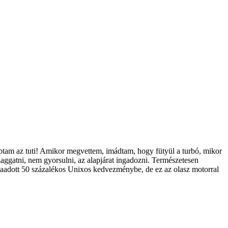
aptam az tuti! Amikor megvettem, imádtam, hogy fütyül a turbó, mikor
zaggatni, nem gyorsulni, az alapjárat ingadozni. Természetesen
isszaadott 50 százalékos Unixos kedvezménybe, de ez az olasz motorral