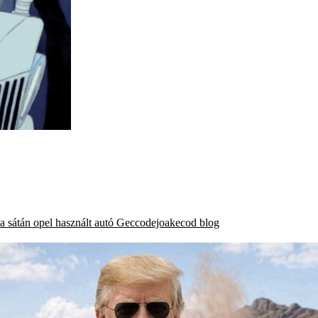
a
sátán
opel
használt autó
Geccodejoakecod blog