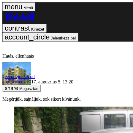
Menü
Kinézet
Jelentkezz be!
Hatás, ellenhatás
geccodejoakecod
copywriter
2017. augusztus 5. 13:20
Megosztás
Megértjük, sajnáljuk, sok sikert kívánunk.