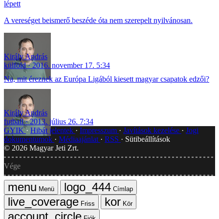
lépett
A vereséget beismerő beszéde óta nem szerepelt nyilvánosan.
Király András
külföld
2016. november 17. 5:34
Na, mit éreznek az Európa Ligából kiesett magyar csapatok edzői?
Király András
futball
2013. július 26. 7:34
GYIK
Hibát jelentek
Impresszum
Javítások kezelése
Jogi
dokumentumok
Médiaajánlat
RSS
Sütibeállítások
©
2026
Magyar Jeti Zrt.
Vége
Menü
Címlap
Friss
Kör
Fiók