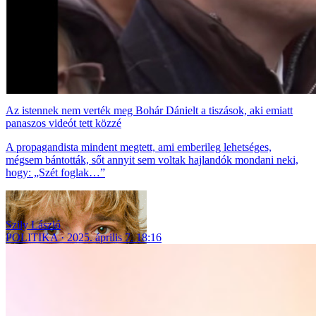
Az istennek nem verték meg Bohár Dánielt a tiszások, aki emiatt
panaszos videót tett közzé
A propagandista mindent megtett, ami emberileg lehetséges,
mégsem bántották, sőt annyit sem voltak hajlandók mondani neki,
hogy: „Szét foglak…”
Szily László
POLITIKA
2025. április 7. 18:16