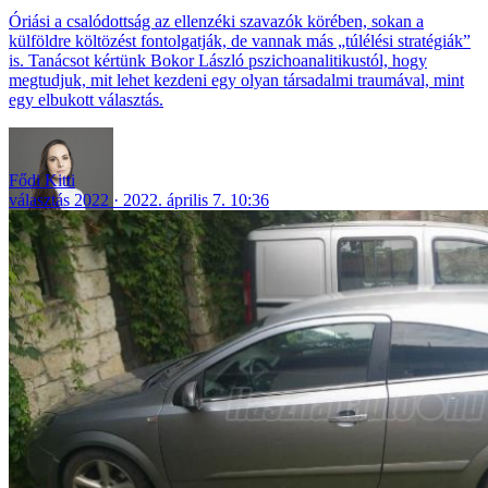
Óriási a csalódottság az ellenzéki szavazók körében, sokan a
külföldre költözést fontolgatják, de vannak más „túlélési stratégiák”
is. Tanácsot kértünk Bokor László pszichoanalitikustól, hogy
megtudjuk, mit lehet kezdeni egy olyan társadalmi traumával, mint
egy elbukott választás.
Fődi Kitti
választás 2022
2022. április 7. 10:36