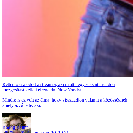
Rettentő csalódott a streamer, aki miatt négyes szintű rendőri
mozgósítást kellett elrendelni New Yorkban
Mindig is az volt az álma, hogy visszaadjon valamit a közösségnek,
amely azzá tette, aki.
Bódog Bálint
külföld
2023. augusztus 10. 19:21