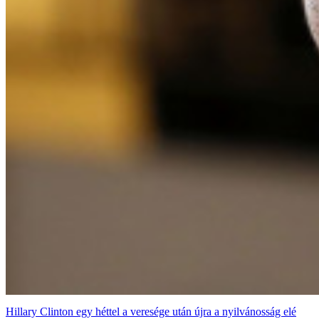
Hillary Clinton egy héttel a veresége után újra a nyilvánosság elé