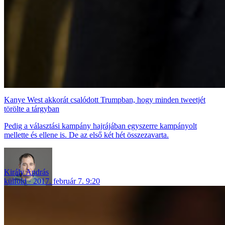
Kanye West akkorát csalódott Trumpban, hogy minden tweetjét
törölte a tárgyban
Pedig a választási kampány hajrájában egyszerre kampányolt
mellette és ellene is. De az első két hét összezavarta.
Király András
külföld
2017. február 7. 9:20