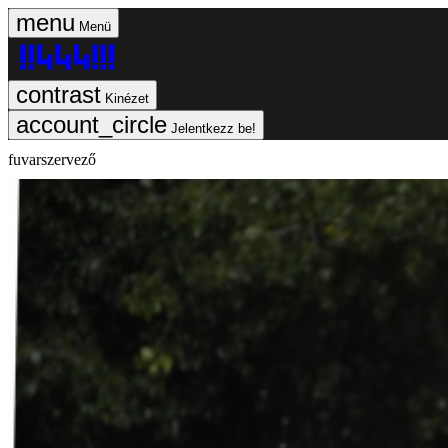
Menü
Kinézet
Jelentkezz be!
fuvarszervező