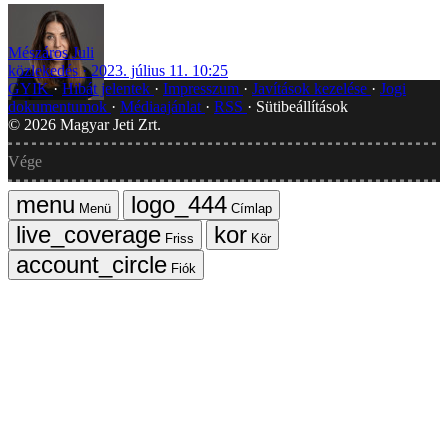
Mészáros Juli
közlekedés
2023. július 11. 10:25
GYIK
Hibát jelentek
Impresszum
Javítások kezelése
Jogi
dokumentumok
Médiaajánlat
RSS
Sütibeállítások
©
2026
Magyar Jeti Zrt.
Vége
Menü
Címlap
Friss
Kör
Fiók