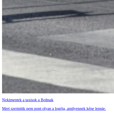
Nekimentek a taxisok a Boltnak
Mert szerintük nem pont olyan a logója, amilyennek kéne lennie.