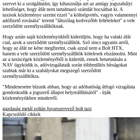
szervei ki a szolgáltatást, így kihasználja azt az amúgy jogszabályi
lehetőséget, hogy áfát nem tartalmazó számlát bocsáthat ki. A
taxisok közleménye szerint ezzel "a költségvetés, vagyis valamennyi
adófizető rovására" teremt "látszólag kedvezőbb feltételeket" a vele
szerződött személyszállítóknak.
Hogy aztán saját közleményükből kiderüljön, hogy ha valaki áfát
csal, azok a szerződött személyszállítók. Szó sincs ugyanis arról,
hogy az áfát ne kéne megfizetni, csak azzal nem a Bolt HTX,
hanem a vele szerződött személyszállítók kötelesek elszámolni. Mint
az a taxiscégek közleményéből is kiderült, ennek betartatásán a
NAV ügyködik is, adóvizsgálataik során többmilliós bírságokat
szabtak már ki a szabályokat megszegő szerződött
személyszállítókra.
"Mindenesetre bízunk abban, hogy az adóhatóság átfogó vizsgálata
gondoskodik a jogszerű állapot helyreállításáról" - írják
közleményükben minderről.
gazdaság
metál zoltán
fuvarszervező
bolt taxi
Kapcsolódó cikkek