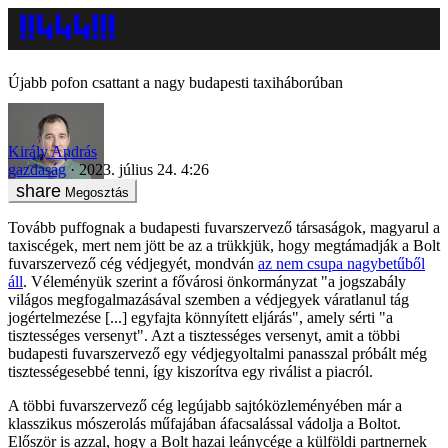
Újabb pofon csattant a nagy budapesti taxiháborúban
Király András
gazdaság
2023. július 24. 4:26
Megosztás
Tovább puffognak a budapesti fuvarszervező társaságok, magyarul a
taxiscégek, mert nem jött be az a trükkjük, hogy megtámadják a Bolt
fuvarszervező cég védjegyét, mondván
az nem csupa nagybetűből
áll
. Véleményük szerint a fővárosi önkormányzat "a jogszabály
világos megfogalmazásával szemben a védjegyek váratlanul tág
jogértelmezése [...] egyfajta könnyített eljárás", amely sérti "a
tisztességes versenyt". Azt a tisztességes versenyt, amit a többi
budapesti fuvarszervező egy védjegyoltalmi panasszal próbált még
tisztességesebbé tenni, így kiszorítva egy riválist a piacról.
A többi fuvarszervező cég legújabb sajtóközleményében már a
klasszikus mószerolás műfajában áfacsalással vádolja a Boltot.
Először is azzal, hogy a Bolt hazai leánycége a külföldi partnernek