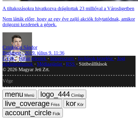
A tiltakozásokra hivatkozva drágítottak 23 millióval a Városligetben
Nem látták előre, hogy az egy éve zajló akciók folytatódnak, amikor
dolgozni kezdenek a gépek.
Czinkóczi Sándor
Budapest
2019. július 9. 11:36
GYIK
Hibát jelentek
Impresszum
Javítások kezelése
Jogi
dokumentumok
Médiaajánlat
RSS
Sütibeállítások
©
2026
Magyar Jeti Zrt.
Vége
Menü
Címlap
Friss
Kör
Fiók