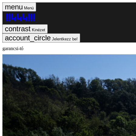
Menü
Kinézet
Jelentkezz be!
garancsi-tó