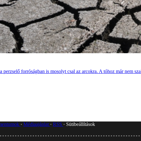
 a perzselő forróságban is mosolyt csal az arcokra. A tóhoz már nem s
umentumok
Médiaajánlat
RSS
Sütibeállítások