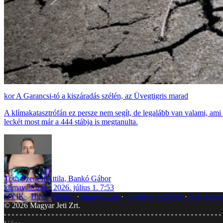
A Garancsi-tó a kiszáradás szélén, az Üvegtigris marad
A klímakatasztrófán ez persze nem segít, de legalább van valami, ami
leckét most már a 444 stábja is megtanulta.
Tóth-Szenesi Attila
,
Bankó Gábor
klímaváltozás
2026. július 1. 7:53
GYIK
Hibát jelentek
Impresszum
Javítások kezelése
Jogi dok
©
2026
Magyar Jeti Zrt.