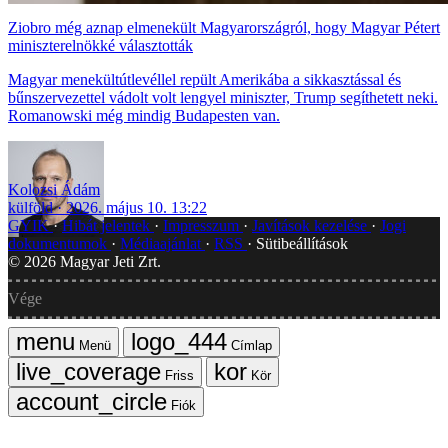
Ziobro még aznap elmenekült Magyarországról, hogy Magyar Pétert
miniszterelnökké választották
Magyar menekültútlevéllel repült Amerikába a sikkasztással és
bűnszervezettel vádolt volt lengyel miniszter, Trump segíthetett neki.
Romanowski még mindig Budapesten van.
Kolozsi Ádám
külföld
2026. május 10. 13:22
GYIK
Hibát jelentek
Impresszum
Javítások kezelése
Jogi
dokumentumok
Médiaajánlat
RSS
Sütibeállítások
©
2026
Magyar Jeti Zrt.
Vége
Menü
Címlap
Friss
Kör
Fiók