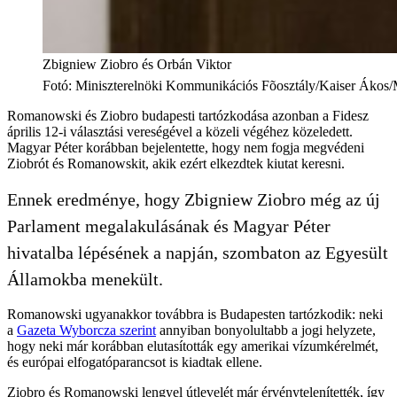
Zbigniew Ziobro és Orbán Viktor
Fotó
:
Miniszterelnöki Kommunikációs Fõosztály/Kaiser Ák
Romanowski és Ziobro budapesti tartózkodása azonban a Fidesz
április 12-i választási vereségével a közeli végéhez közeledett.
Magyar Péter korábban bejelentette, hogy nem fogja megvédeni
Ziobrót és Romanowskit, akik ezért elkezdtek kiutat keresni.
Ennek eredménye, hogy Zbigniew Ziobro még az új
Parlament megalakulásának és Magyar Péter
hivatalba lépésének a napján, szombaton az Egyesült
Államokba menekült.
Romanowski ugyanakkor továbbra is Budapesten tartózkodik: neki
a
Gazeta Wyborcza szerint
annyiban bonyolultabb a jogi helyzete,
hogy neki már korábban elutasították egy amerikai vízumkérelmét,
és európai elfogatóparancsot is kiadtak ellene.
Ziobro és Romanowski lengyel útlevelét már érvénytelenítették, így