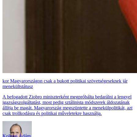
Magyarországon csak a bukott politikai szövetségeseknek jár
menekültstátusz
A befogadott Ziobro miniszterként megpróbálta bedarálni a lengyel
igazságszolgáltatást, most pedig sztálinista módszerek áldozatának
állítja be magát. Magyarország megszüntette a menekülpolitikát, azt
csak trollkodásra és politikai műveletekre használja.
Kolozsi Ádám