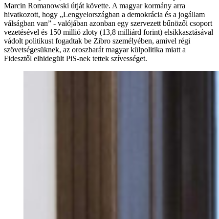
Marcin Romanowski útját követte. A magyar kormány arra
hivatkozott, hogy „Lengyelországban a demokrácia és a jogállam
válságban van” - valójában azonban egy szervezett bűnözői csoport
vezetésével és 150 millió zloty (13,8 milliárd forint) elsikkasztásával
vádolt politikust fogadtak be Zibro személyében, amivel régi
szövetségesüknek, az oroszbarát magyar külpolitika miatt a
Fidesztől elhidegült PiS-nek tettek szívességet.