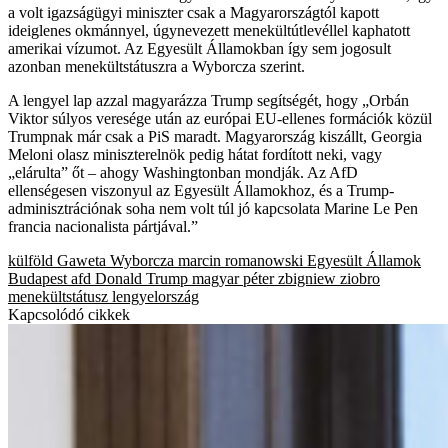
a volt igazságügyi miniszter csak a Magyarországtól kapott
ideiglenes okmánnyel, úgynevezett menekültútlevéllel kaphatott
amerikai vízumot. Az Egyesült Államokban így sem jogosult
azonban menekültstátuszra a Wyborcza szerint.
A lengyel lap azzal magyarázza Trump segítségét, hogy „Orbán
Viktor súlyos veresége után az európai EU-ellenes formációk közül
Trumpnak már csak a PiS maradt. Magyarország kiszállt, Georgia
Meloni olasz miniszterelnök pedig hátat fordított neki, vagy
„elárulta” őt – ahogy Washingtonban mondják. Az AfD
ellenségesen viszonyul az Egyesült Államokhoz, és a Trump-
adminisztrációnak soha nem volt túl jó kapcsolata Marine Le Pen
francia nacionalista pártjával.”
külföld
Gaweta Wyborcza
marcin romanowski
Egyesült Államok
Budapest
afd
Donald Trump
magyar péter
zbigniew ziobro
menekültstátusz
lengyelország
Kapcsolódó cikkek