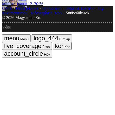
külföld
január 12. 20:56
GYIK
Hibát jelentek
Impresszum
Javítások kezelése
Jogi
dokumentumok
Médiaajánlat
RSS
Sütibeállítások
©
2026
Magyar Jeti Zrt.
Vége
Menü
Címlap
Friss
Kör
Fiók