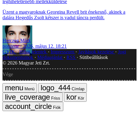
leghihetetlenebb mellékküldetése
Üzent a magyaroknak Georgina Revell brit énekesnő, akinek a
dalára Hegedűs Zsolt kétszer is vadul táncra perdült.
Herczeg Márk
popzene
2026. május 12. 18:21
GYIK
Hibát jelentek
Impresszum
Javítások kezelése
Jogi
dokumentumok
Médiaajánlat
RSS
Sütibeállítások
©
2026
Magyar Jeti Zrt.
Vége
Menü
Címlap
Friss
Kör
Fiók