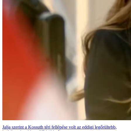
Jalja szerint a Kossuth téri fellépése volt az eddigi legőrültebb,