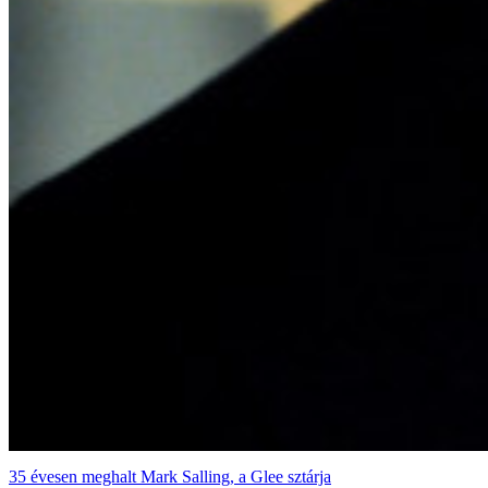
35 évesen meghalt Mark Salling, a Glee sztárja