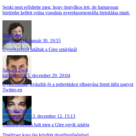
Senki nem erősítette meg, hogy öngyilkos lett, de hamarosan
börtönbe kellett volna vonulnia gyerekpornográfia birtoklása miatt.
Urfi Péter
gyász
2018. január 30. 19:55
Gyerekpornót találtak a Glee sztárjánál
Sarkadi Zsolt
külföld
2015. december 29. 20:04
Gyászmunka, gyászhír és a pubertáskor elhagyása futott idén nagyot
Twitter-en
Horváth Bence
internetek
2013. december 12. 15:13
Túladagolásban halt meg a Glee egyik sztárja
Tinédzser kora óta küzdött drogfüggőségével.