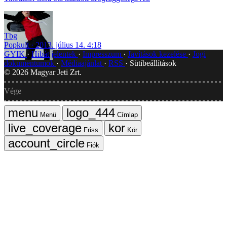
Tbg
Popkult
2013. július 14. 4:18
GYIK
Hibát jelentek
Impresszum
Javítások kezelése
Jogi
dokumentumok
Médiaajánlat
RSS
Sütibeállítások
©
2026
Magyar Jeti Zrt.
Vége
Menü
Címlap
Friss
Kör
Fiók