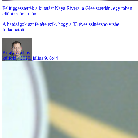
Felfüggesztették a kutatást Naya Rivera, a Glee szerdán, egy tóban
eltűnt sztárja után
A hatóságok azt feltételezik, hogy a 33 éves színésznő vízbe
fulladhatott.
Király András
külföld
2020. július 9. 6:44