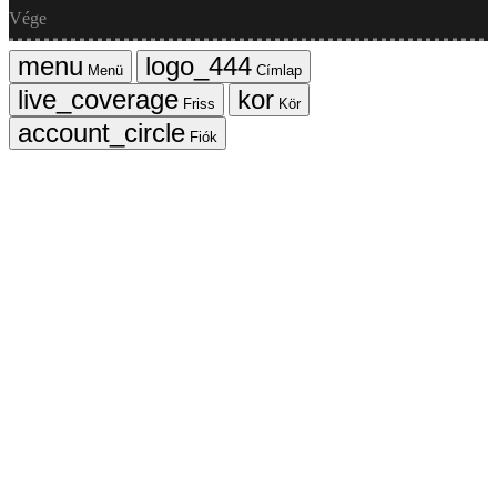
Vége
Menü
Címlap
Friss
Kör
Fiók