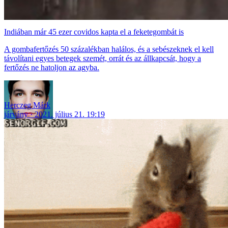
Indiában már 45 ezer covidos kapta el a feketegombát is
A gombafertőzés 50 százalékban halálos, és a sebészeknek el kell
távolítani egyes betegek szemét, orrát és az állkapcsát, hogy a
fertőzés ne hatoljon az agyba.
Herczeg Márk
járvány
2021. július 21. 19:19