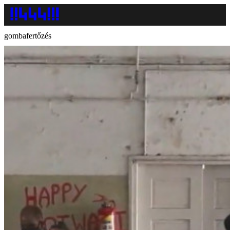
gombafertőzés