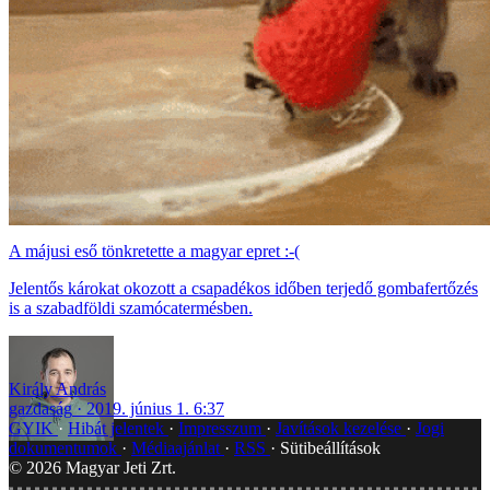
A májusi eső tönkretette a magyar epret :-(
Jelentős károkat okozott a csapadékos időben terjedő gombafertőzés
is a szabadföldi szamócatermésben.
Király András
gazdaság
2019. június 1. 6:37
GYIK
Hibát jelentek
Impresszum
Javítások kezelése
Jogi
dokumentumok
Médiaajánlat
RSS
Sütibeállítások
©
2026
Magyar Jeti Zrt.