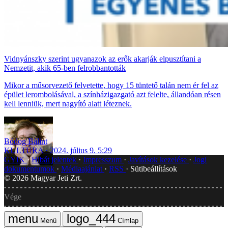
Vidnyánszky szerint ugyanazok az erők akarják elpusztítani a
Nemzetit, akik 65-ben felrobbantották
Mikor a műsorvezető felvetette, hogy 15 tüntető talán nem ér fel az
épület lerombolásával, a színházigazgató azt felelte, állandóan résen
kell lenniük, mert nagyító alatt léteznek.
Bódog Bálint
KULTÚRA
2024. július 9. 5:29
GYIK
Hibát jelentek
Impresszum
Javítások kezelése
Jogi
dokumentumok
Médiaajánlat
RSS
Sütibeállítások
©
2026
Magyar Jeti Zrt.
Vége
Menü
Címlap