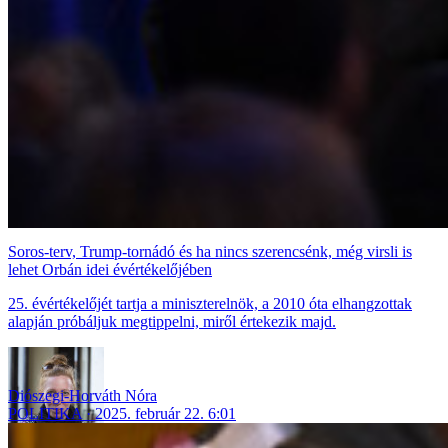
Soros-terv, Trump-tornádó és ha nincs szerencsénk, még virsli is
lehet Orbán idei évértékelőjében
25. évértékelőjét tartja a miniszterelnök, a 2010 óta elhangzottak
alapján próbáljuk megtippelni, miről értekezik majd.
Diószegi-Horváth Nóra
POLITIKA
2025. február 22. 6:01