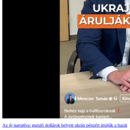
Az új narratíva: guruló dollárok helyett ukrán pénzért árulják a hazát