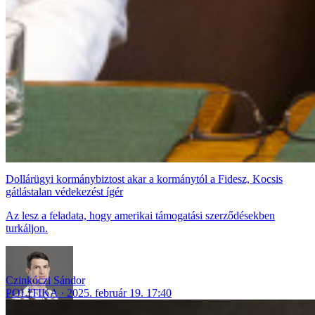
Dollárügyi kormánybiztost akar a kormánytól a Fidesz, Kocsis
gátlástalan védekezést ígér
Az lesz a feladata, hogy amerikai támogatási szerződésekben
turkáljon.
Czinkóczi Sándor
POLITIKA
2025. február 19. 17:40