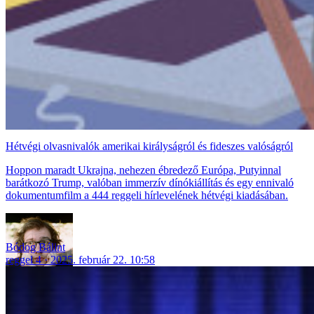
Hétvégi olvasnivalók amerikai királyságról és fideszes valóságról
Hoppon maradt Ukrajna, nehezen ébredező Európa, Putyinnal
barátkozó Trump, valóban immerzív dínókiállítás és egy ennivaló
dokumentumfilm a 444 reggeli hírlevelének hétvégi kiadásában.
Bódog Bálint
reggel 4
2025. február 22. 10:58