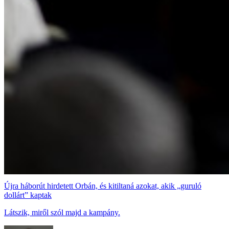
Újra háborút hirdetett Orbán, és kitiltaná azokat, akik „guruló
dollárt” kaptak
Látszik, miről szól majd a kampány.