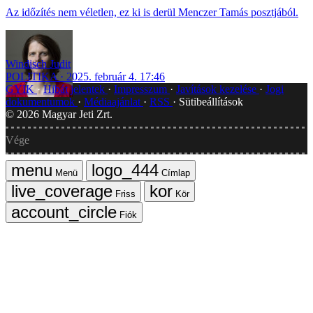
Az időzítés nem véletlen, ez ki is derül Menczer Tamás posztjából.
Windisch Judit
POLITIKA
2025. február 4. 17:46
GYIK
Hibát jelentek
Impresszum
Javítások kezelése
Jogi
dokumentumok
Médiaajánlat
RSS
Sütibeállítások
©
2026
Magyar Jeti Zrt.
Vége
Menü
Címlap
Friss
Kör
Fiók