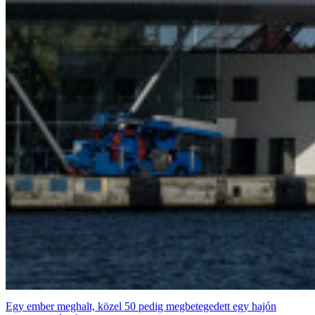
Egy ember meghalt, közel 50 pedig megbetegedett egy hajón