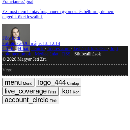
Franciaországnál
Ez most nem hantavírus, hanem gyomor- és bélhurut, de nem
engedik őket leszállni.
Fődi Kitti
külföld
2026. május 13. 12:14
GYIK
Hibát jelentek
Impresszum
Javítások kezelése
Jogi
dokumentumok
Médiaajánlat
RSS
Sütibeállítások
©
2026
Magyar Jeti Zrt.
Vége
Menü
Címlap
Friss
Kör
Fiók