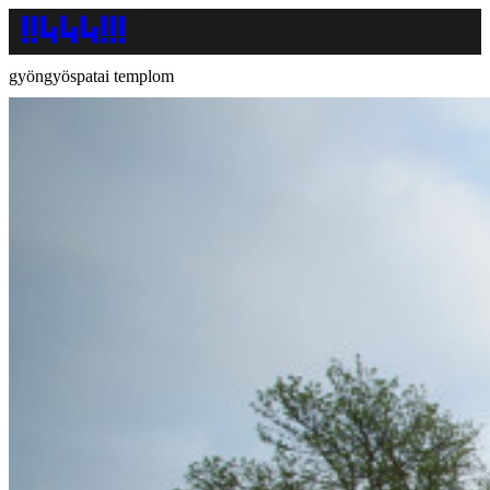
gyöngyöspatai templom