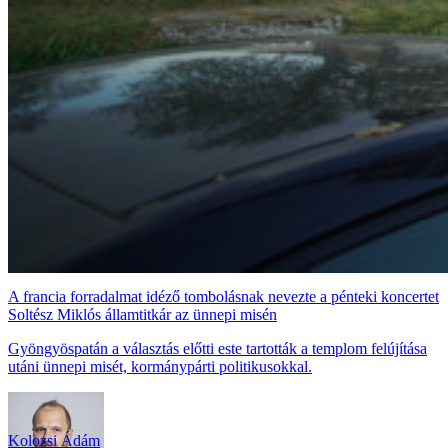
A francia forradalmat idéző tombolásnak nevezte a pénteki koncertet
Soltész Miklós államtitkár az ünnepi misén
Gyöngyöspatán a választás előtti este tartották a templom felújítása
utáni ünnepi misét, kormánypárti politikusokkal.
Kolozsi Ádám