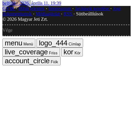
belföld
2026. április 11. 19:39
GYIK
Hibát jelentek
Impresszum
Javítások kezelése
Jogi
dokumentumok
Médiaajánlat
RSS
Sütibeállítások
©
2026
Magyar Jeti Zrt.
Vége
Menü
Címlap
Friss
Kör
Fiók