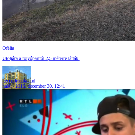
Ofélia
Utoljára a folyóparttól 2,5 méterre látták.
geccodejoakecod
halál
2016. december 30. 12:41