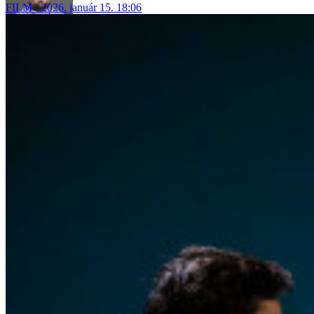
FILM
2026. január 15. 18:06