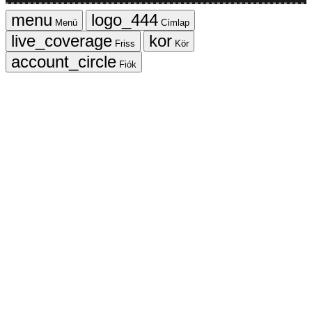
Menü
Címlap
Friss
Kör
Fiók