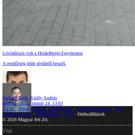
Lövöldözés volt a Heidelbergi Egyetemen
A rendőrség több sérültről beszél.
Sarkadi Zsolt
,
Király András
külföld
2022. január 24. 13:03
GYIK
Hibát jelentek
Impresszum
Javítások kezelése
Jogi
dokumentumok
Médiaajánlat
RSS
Sütibeállítások
©
2026
Magyar Jeti Zrt.
Vége