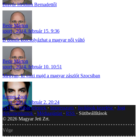
Bravúr Heidum Bernadettől
Bede Márton
sport
2014. február 15. 9:36
B döntőt korcsolyázhat a magyar női váltó
Bede Márton
sport
2014. február 10. 10:51
Megvan, ki viszi majd a magyar zászlót Szocsiban
Kerner Zsolt
sport
2014. február 2. 20:24
GYIK
Hibát jelentek
Impresszum
Javítások kezelése
Jogi
dokumentumok
Médiaajánlat
RSS
Sütibeállítások
©
2026
Magyar Jeti Zrt.
Vége