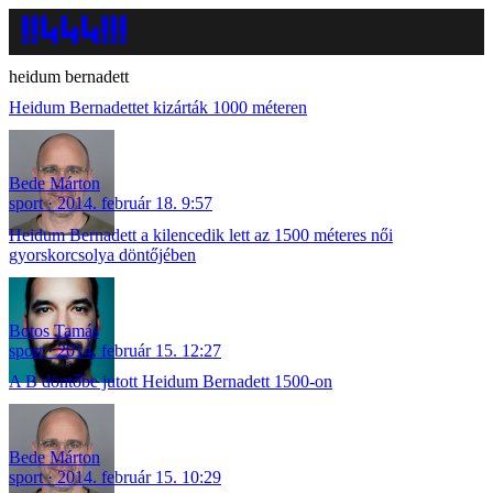
heidum bernadett
Heidum Bernadettet kizárták 1000 méteren
Bede Márton
sport
2014. február 18. 9:57
Heidum Bernadett a kilencedik lett az 1500 méteres női
gyorskorcsolya döntőjében
Botos Tamás
sport
2014. február 15. 12:27
A B döntőbe jutott Heidum Bernadett 1500-on
Bede Márton
sport
2014. február 15. 10:29